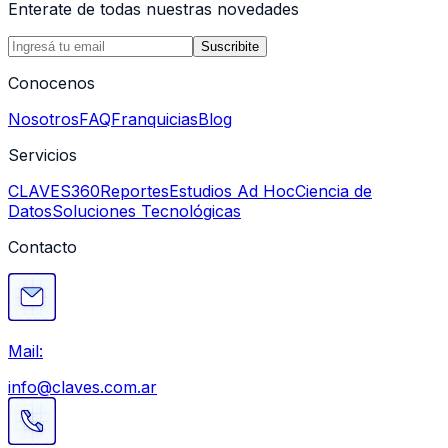
Enterate de todas nuestras novedades
Suscribite
Conocenos
Nosotros
FAQ
Franquicias
Blog
Servicios
CLAVES360
Reportes
Estudios Ad Hoc
Ciencia de
Datos
Soluciones Tecnológicas
Contacto
Mail:
info@claves.com.ar