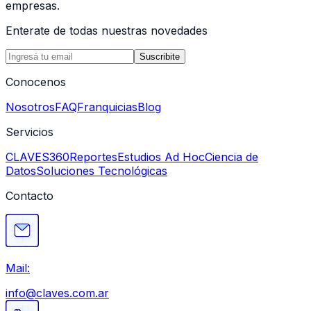
empresas.
Enterate de todas nuestras novedades
Suscribite
Conocenos
Nosotros
FAQ
Franquicias
Blog
Servicios
CLAVES360
Reportes
Estudios Ad Hoc
Ciencia de
Datos
Soluciones Tecnológicas
Contacto
Mail:
info@claves.com.ar